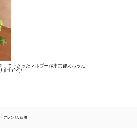
？して下さったマルプー@東京都犬ちゃん
(^-^)/
ーアレンジ
,
資格