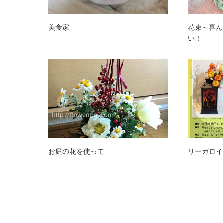
美食家
花束～喜ん
い！
お庭の花を使って
リーガロイ