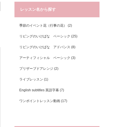
レッスン名から探す
季節のイベント花（行事の花）
(2)
リビングのいけばな ベーシック
(25)
リビングのいけばな アドバンス
(8)
アーティフィシャル ベーシック
(3)
プリザーブドアレンジ
(2)
ライブレッスン
(1)
English subtitles 英語字幕
(7)
ワンポイントレッスン動画
(17)