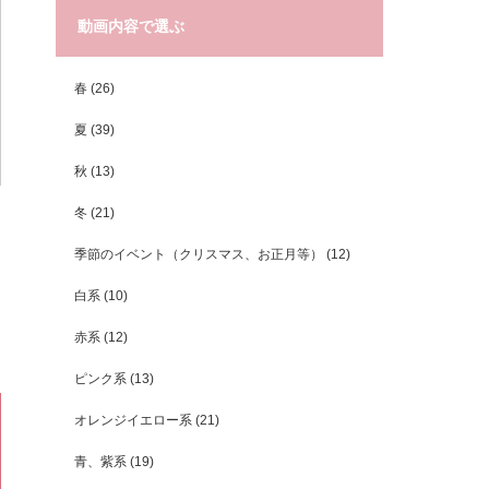
動画内容で選ぶ
春
(26)
夏
(39)
秋
(13)
冬
(21)
季節のイベント（クリスマス、お正月等）
(12)
白系
(10)
赤系
(12)
ピンク系
(13)
オレンジイエロー系
(21)
青、紫系
(19)