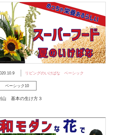
020.10.9
リビングのいけばな ベーシック
ベーシック10
剣山 基本の生け方３