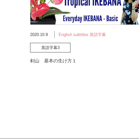
2020.10.9
English subtitles 英語字幕
英語字幕3
剣山 基本の生け方１