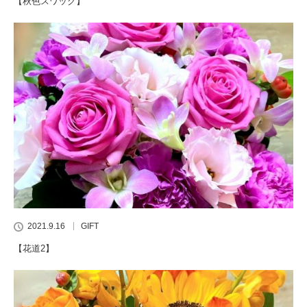
【秋色スワッグ】
2021.9.16
GIFT
【花道2】