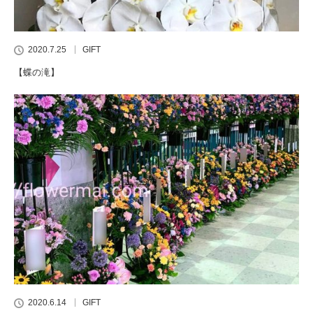
2020.7.25
GIFT
【蝶の滝】
2020.6.14
GIFT